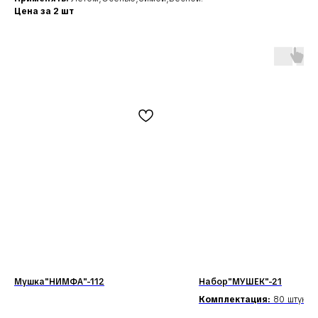
Цена за 2 шт
Наши соц. сети:
Мушка"НИМФА"-112
Набор"МУШЕК"-21
КЛИЕНТАМ
КАТАЛОГ
Комплектация:
80 штук.
Доставка и оплата
Мушки
Гарантия
Мормышки