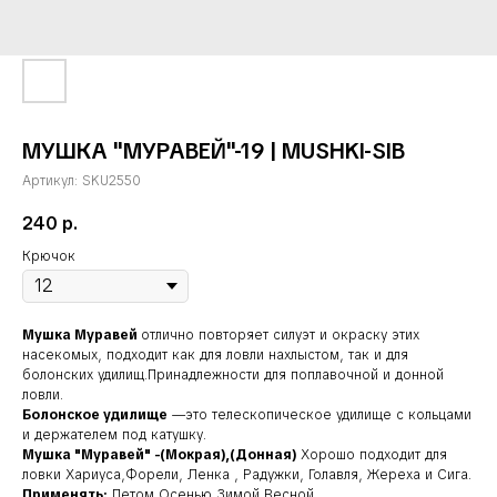
МУШКА "МУРАВЕЙ"-19 | MUSHKI-SIB
Артикул:
SKU2550
240
р.
Крючок
Мушка Муравей
отлично повторяет силуэт и окраску этих
насекомых, подходит как для ловли нахлыстом, так и для
болонских удилищ.Принадлежности для поплавочной и донной
ловли.
Болонское удилище
—это телескопическое удилище с кольцами
и держателем под катушку.
Мушка "Муравей" -(Мокрая),(Донная)
Хорошо подходит для
ловки Хариуса,Форели, Ленка , Радужки, Голавля, Жереха и Сига.
Применять:
Летом,Осенью,Зимой,Весной.