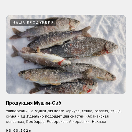
Морм
Муф
Орга
Пере
НАША ПРОДУКЦИЯ
Сопл
Шити
Плет
Глух
Продукция Мушки-Сиб
Наши соц. сети:
Универсальные мушки для ловли хариуса, ленка, голавля, ельца,
окуня и т.д .Идеально подойдет для снастей «Абаканская
оснастка», Бомбарда, Реверсивный кораблик, Нахлыст.
03.03.2026