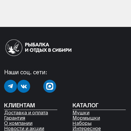
КЛИЕНТАМ
КАТАЛОГ
Доставка и оплата
Мушки
Гарантия
Мормышки
Наборы
О компании
Новости и акции
Интересное
КОНТАКТЫ
05724n@mail.ru
+7 904 892-27-62
+7 923 572-53-41
Россия, Красноярский край,
Сухобузимский район, с. Шила,
ул. Горького д 56
РЕКВИЗИТЫ
ООО «Рыбалка и отдых в Сибири»
ИНН 2435006844
ОГРН 1192468017455
Договор оферты
Согласие на обработку файлов
Cookies
Политика конфиденциальности