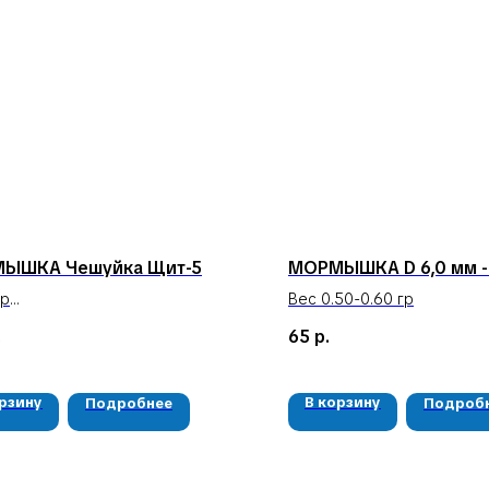
ЫШКА Чешуйка Щит-5
МОРМЫШКА D 6,0 мм -
гр
Вес 0.50-0.60 гр
а шт
.
65
р.
орзину
В корзину
Подробнее
Подроб
КАТАЛОГ
КОНТАКТЫ
Мушки
05724n@mail.ru
Мормышки