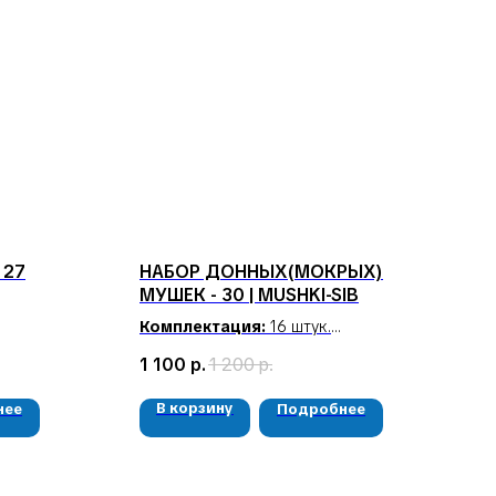
 27
НАБОР ДОННЫХ(МОКРЫХ)
МУШЕК - 30 | MUSHKI-SIB
Комплектация:
16 штук.
Виды рыб:
хариус, ленок.
1 100
р.
1 200
р.
Сезон применения:
зима, лето.
В корзину
нее
Подробнее
РЕКВИЗИТЫ
ООО «Рыбалка и отдых в Сибири»