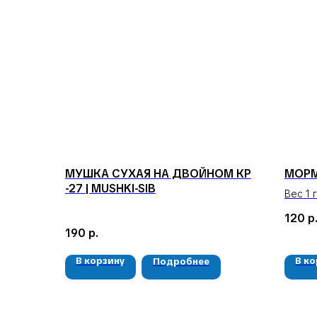
МУШКА СУХАЯ НА ДВОЙНОМ КР
МОРМ
-27 | MUSHKI-SIB
Вес 1 
Цена з
120
р
190
р.
В корзину
В к
Подробнее
КЛИЕНТАМ
Доставка и оплата
Гарантия