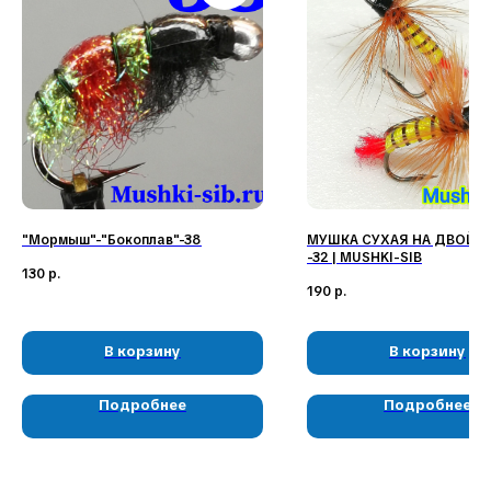
Наши соц. сети:
"Мормыш"-"Бокоплав"-38
МУШКА СУХАЯ НА ДВОЙН
-32 | MUSHKI-SIB
130
р.
КЛИЕНТАМ
КАТАЛОГ
190
р.
Доставка и оплата
Мушки
Гарантия
Мормышки
Наборы
О компании
В корзину
В корзину
Новости и акции
Интересное
Подробнее
Подробнее
КОНТАКТЫ
05724n@mail.ru
+7 904 892-27-62
+7 923 572-53-41