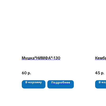
Мушка"НИМФА"-130
Кемб
60
р.
45
р.
В корзину
В к
Подробнее
КЛИЕНТАМ
Доставка и оплата
Гарантия
О компании