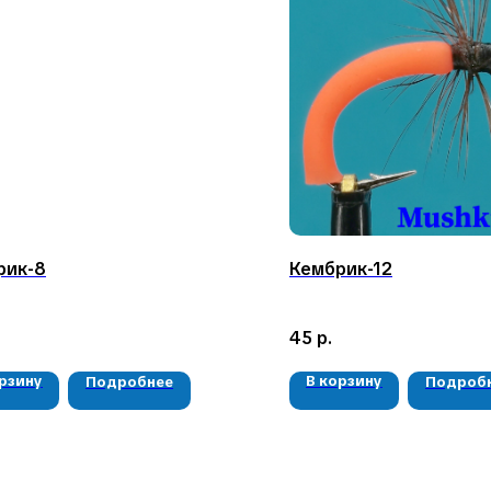
рик-8
Кембрик-12
45
р.
орзину
В корзину
Подробнее
Подроб
КАТАЛОГ
КОНТАКТЫ
Мушки
05724n@mail.ru
Мормышки
+7 904 892-27-62
Наборы