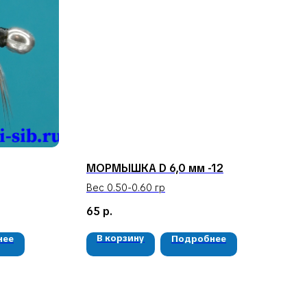
МОРМЫШКА D 6,0 мм -12
Вес 0.50-0.60 гр
65
р.
В корзину
нее
Подробнее
РЕКВИЗИТЫ
ООО «Рыбалка и отдых в Сибири»
ИНН 2435006844