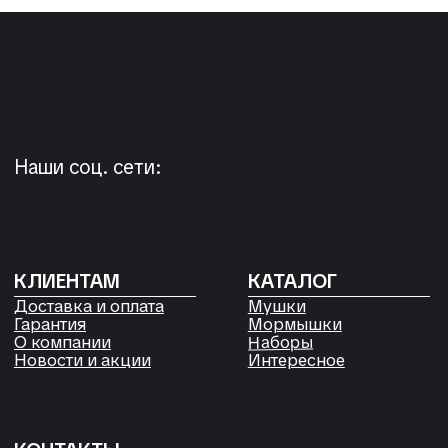
Россия, Красноярский край,
Сухобузимский район, с. Шила,
ул. Горького д 56
РЕКВИЗИТЫ
ООО «Рыбалка и отдых в Сибири»
ИНН 2435006844
ОГРН 1192468017455
Договор оферты
Согласие на обработку файлов
Cookies
Политика конфиденциальности
Согласие на обработку
персональных данных