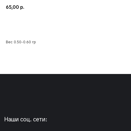
65,00
р.
Добавить в корзину
Вес 0.50-0.60 гр
Наши соц. сети:
КЛИЕНТАМ
КАТАЛОГ
Доставка и оплата
Мушки
Гарантия
Мормышки
Наборы
О компании
Новости и акции
Интересное
КОНТАКТЫ
05724n@mail.ru
+7 904 892-27-62
+7 923 572-53-41
Россия, Красноярский край,