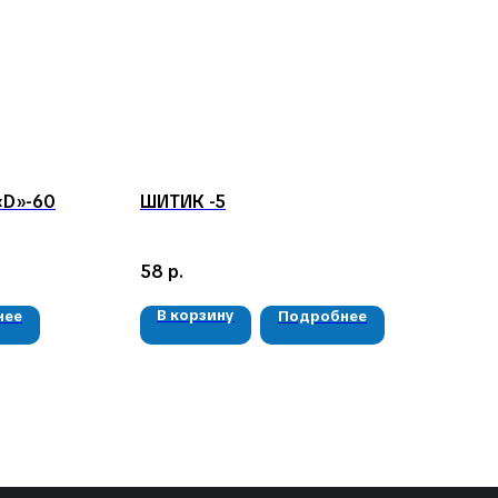
D»-60
ШИТИК -5
58
р.
В корзину
нее
Подробнее
РЕКВИЗИТЫ
ООО «Рыбалка и отдых в Сибири»
ИНН 2435006844
ОГРН 1192468017455