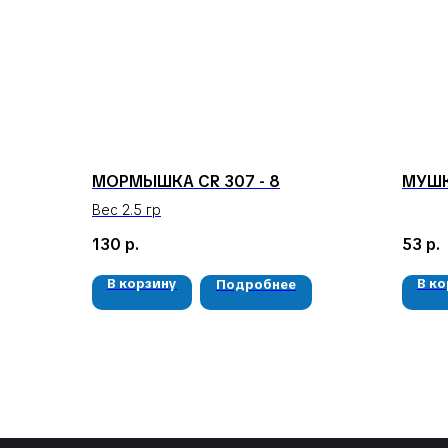
МОРМЫШКА СR 307 - 8
МУШК
Вес 2.5 гр
130
р.
53
р.
В корзину
В к
Подробнее
КЛИЕНТАМ
Доставка и оплата
Гарантия
О компании
Новости и акции
Наши соц. сети: