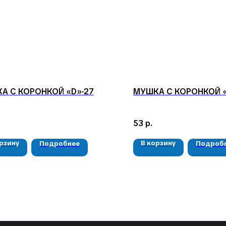
А С КОРОНКОЙ «D»-27
МУШКА С КОРОНКОЙ «
53
р.
орзину
В корзину
Подробнее
Подроб
КАТАЛОГ
КОНТАКТЫ
Мушки
05724n@mail.ru
Мормышки
+7 904 892-27-62
Наборы
Интересное
+7 923 572-53-41
Россия, Красноярский край,
Сухобузимский район, с. Шила,