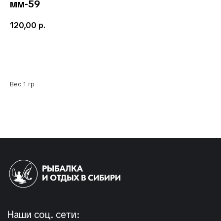
мм-59
120,00
р.
Добавить в корзину
Вес 1 гр
Наши соц. сети:
КЛИЕНТАМ
КАТАЛОГ
Доставка и оплата
Мушки
Гарантия
Мормышки
Наборы
О компании
Новости и акции
Интересное
КОНТАКТЫ
05724n@mail.ru
+7 904 892-27-62
+7 923 572-53-41