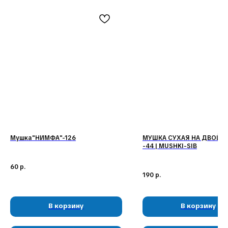
Наши соц. сети:
Мушка"НИМФА"-126
МУШКА СУХАЯ НА ДВОЙН
-44 | MUSHKI-SIB
КЛИЕНТАМ
КАТАЛОГ
60
р.
Доставка и оплата
Мушки
190
р.
Гарантия
Мормышки
Наборы
О компании
Новости и акции
Интересное
В корзину
В корзину
КОНТАКТЫ