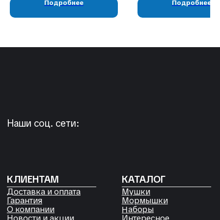
Подробнее
Подробнее
05724n@mail.ru
+7 904 892-27-62
+7 923 572-53-41
Россия, Красноярский край,
Сухобузимский район, с. Шила,
ул. Горького д 56
РЕКВИЗИТЫ
ООО «Рыбалка и отдых в Сибири»
ИНН 2435006844
ОГРН 1192468017455
Договор оферты
Согласие на обработку файлов
Cookies
Политика конфиденциальности
Согласие на обработку
персональных данных