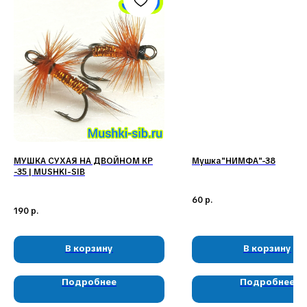
Наши соц. сети:
МУШКА СУХАЯ НА ДВОЙНОМ КР
Мушка"НИМФА"-38
-35 | MUSHKI-SIB
60
р.
КЛИЕНТАМ
КАТАЛОГ
190
р.
Доставка и оплата
Мушки
Гарантия
Мормышки
Наборы
О компании
Новости и акции
Интересное
В корзину
В корзину
Подробнее
Подробнее
КОНТАКТЫ
05724n@mail.ru