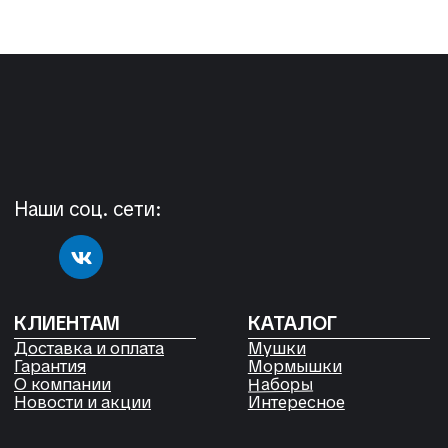
+7 904 892-27-62
+7 923 572-53-41
Россия, Красноярский край,
Сухобузимский район, с. Шила,
ул. Горького д 56
РЕКВИЗИТЫ
ООО «Рыбалка и отдых в Сибири»
ИНН 2435006844
ОГРН 1192468017455
Договор оферты
Согласие на обработку файлов
Cookies
Политика конфиденциальности
Согласие на обработку
персональных данных