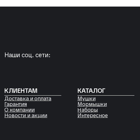
+7 923 572-53-41
Россия, Красноярский край,
Сухобузимский район, с. Шила,
ул. Горького д 56
РЕКВИЗИТЫ
ООО «Рыбалка и отдых в Сибири»
ИНН 2435006844
ОГРН 1192468017455
Договор оферты
Согласие на обработку файлов
Cookies
Политика конфиденциальности
Согласие на обработку
персональных данных