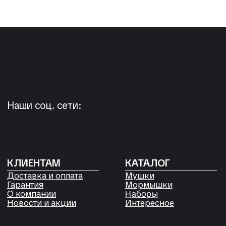
+7 904 892-27-62
+7 923 572-53-41
Россия, Красноярский край,
Сухобузимский район, с. Шила,
ул. Горького д 56
РЕКВИЗИТЫ
ООО «Рыбалка и отдых в Сибири»
ИНН 2435006844
ОГРН 1192468017455
Договор оферты
Согласие на обработку файлов
Cookies
Политика конфиденциальности
Согласие на обработку
персональных данных