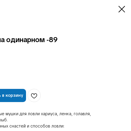
на одинарном -89
 в корзину
е мушки для ловли хариуса, ленка, голавля,
рыб.
чных снастей и способов ловли: