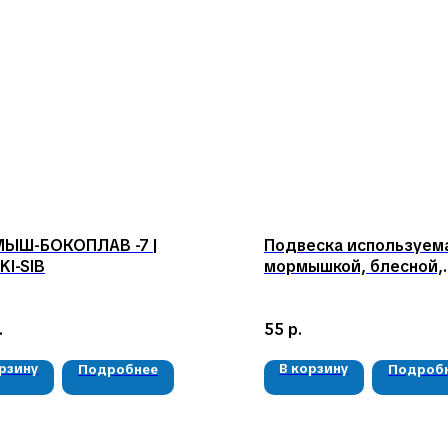
ЫШ-БОКОПЛАВ -7 |
Подвеска используема
I-SIB
мормышкой, блесной,
балансиром-2
.
55
р.
орзину
В корзину
Подробнее
Подроб
КАТАЛОГ
КОНТАКТЫ
Мушки
05724n@mail.ru
Мормышки