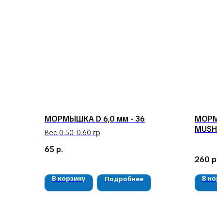
МОРМЫШКА D 6,0 мм - 36
МОРМ
MUSHK
Вес 0.50-0.60 гр
65
р.
260
р
В корзину
В к
Подробнее
КЛИЕНТАМ
Доставка и оплата
Гарантия