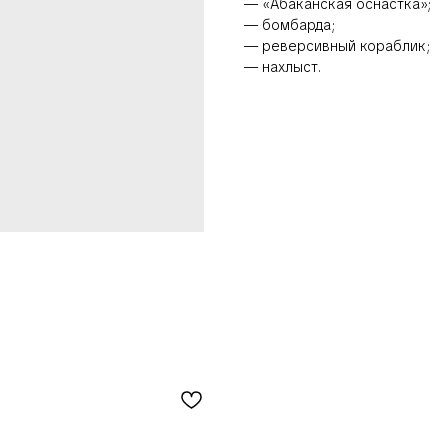
— «Абаканская оснастка»;
— бомбарда;
— реверсивный кораблик;
— нахлыст.