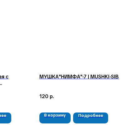
я с
МУШКА"НИМФА"-7 | MUSHKI-SIB
120
р.
В корзину
нее
Подробнее
РЕКВИЗИТЫ
ООО «Рыбалка и отдых в Сибири»