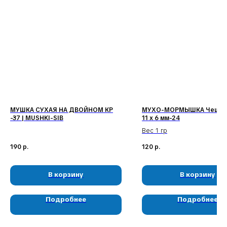
Наши соц. сети:
МУШКА СУХАЯ НА ДВОЙНОМ КР
МУХО-МОРМЫШКА Чешуй
-37 | MUSHKI-SIB
11 х 6 мм-24
Вес 1 гр
КЛИЕНТАМ
КАТАЛОГ
190
р.
120
р.
Доставка и оплата
Мушки
Гарантия
Мормышки
Наборы
О компании
Новости и акции
Интересное
В корзину
В корзину
Подробнее
Подробнее
КОНТАКТЫ
05724n@mail.ru
+7 904 892-27-62