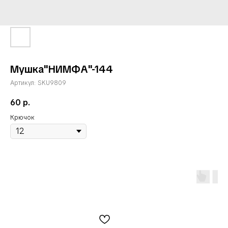
Мушка"НИМФА"-144
Артикул:
SKU9809
60
р.
Крючок