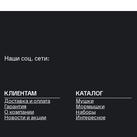
+7 923 572-53-41
Россия, Красноярский край,
Сухобузимский район, с. Шила,
ул. Горького д 56
РЕКВИЗИТЫ
ООО «Рыбалка и отдых в Сибири»
ИНН 2435006844
ОГРН 1192468017455
Договор оферты
Согласие на обработку файлов
Cookies
Политика конфиденциальности
Согласие на обработку
персональных данных