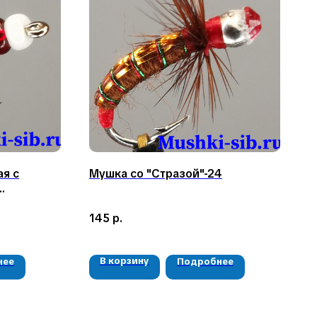
я с
Мушка со "Стразой"-24
145
р.
В корзину
нее
Подробнее
РЕКВИЗИТЫ
ООО «Рыбалка и отдых в Сибири»