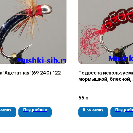
"Ацетатная"(69-240)-122
Подвеска используема
мормышкой, блесной,
балансиром-21
55
р.
орзину
В корзину
Подробнее
Подроб
КАТАЛОГ
КОНТАКТЫ
Мушки
05724n@mail.ru
Мормышки