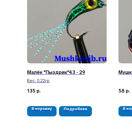
Малёк "Пыздрик"43 - 29
Мушка
Вес: 0.22гр
135
р.
58
р.
В корзину
В к
Подробнее
КЛИЕНТАМ
Доставка и оплата
Гарантия