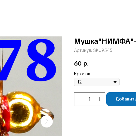
Мушка"НИМФА"-
Артикул:
SKU9545
60
р.
Крючок
Добавить