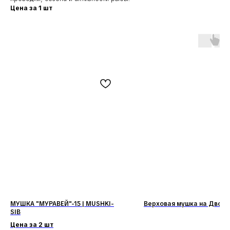
Цена за 1 шт
Наши соц. сети:
МУШКА "МУРАВЕЙ"-15 | MUSHKI-
Верховая мушка на Двойн
КЛИЕНТАМ
КАТАЛОГ
SIB
Доставка и оплата
Мушки
Цена за 2 шт
Гарантия
Мормышки