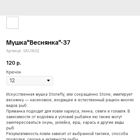
Мушка"Веснянка"-37
Артикул:
SKU7602
120
р.
Крючок
Искусственная мушка Stonefly, или сокращённо Stone, имитирует
веснянку — насекомое, входящее в естественный рацион многих
видов рыб.
Приманка подходит для ловли хариуса, ленка, сёмги и голавля. В
зависимости от водоёма и условий рыбалки ею также могут
заинтересоваться окунь, уклейка, ёрш, карась и другие виды
рыб.
Результативность ловли зависит от выбранной тактики, способа
проводки, сезона и активности рыбы.