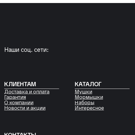
Россия, Красноярский край,
Сухобузимский район, с. Шила,
ул. Горького д 56
РЕКВИЗИТЫ
ООО «Рыбалка и отдых в Сибири»
ИНН 2435006844
ОГРН 1192468017455
Договор оферты
Согласие на обработку файлов
Cookies
Политика конфиденциальности
Согласие на обработку
персональных данных