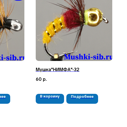
Мушка"НИМФА"-32
60
р.
В корзину
нее
Подробнее
РЕКВИЗИТЫ
ООО «Рыбалка и отдых в Сибири»
ИНН 2435006844