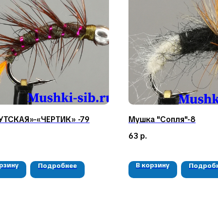
УТСКАЯ»-«ЧЕРТИК» -79
Мушка "Сопля"-8
.
63
р.
орзину
В корзину
Подробнее
Подроб
КАТАЛОГ
КОНТАКТЫ
Мушки
05724n@mail.ru
Мормышки
+7 904 892-27-62
Наборы