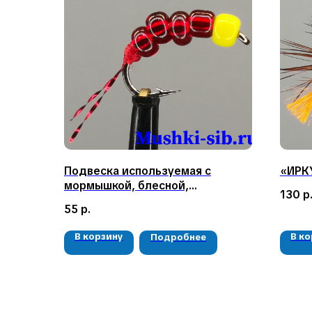
Подвеска используемая с
«ИРК
мормышкой, блесной,
130
р
балансиром-11
55
р.
В корзину
В к
Подробнее
КЛИЕНТАМ
Доставка и оплата
Гарантия
О компании