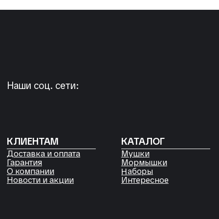
+7 923 572-53-41
Россия, Красноярский край,
Сухобузимский район, с. Шила,
ул. Горького д 56
РЕКВИЗИТЫ
ООО «Рыбалка и отдых в Сибири»
ИНН 2435006844
ОГРН 1192468017455
Договор оферты
Согласие на обработку файлов
Cookies
Политика конфиденциальности
Согласие на обработку
персональных данных