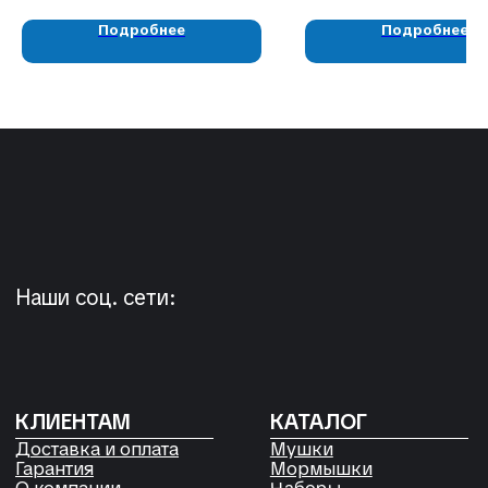
КОНТАКТЫ
Подробнее
Подробнее
05724n@mail.ru
+7 904 892-27-62
+7 923 572-53-41
Россия, Красноярский край,
Сухобузимский район, с. Шила,
ул. Горького д 56
РЕКВИЗИТЫ
ООО «Рыбалка и отдых в Сибири»
ИНН 2435006844
ОГРН 1192468017455
Договор оферты
Согласие на обработку файлов
Cookies
Политика конфиденциальности
Согласие на обработку
персональных данных