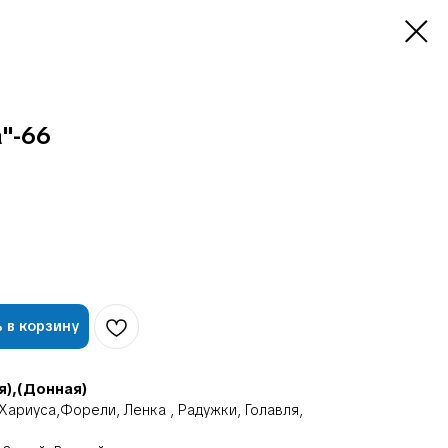
"-66
 в корзину
я),(Донная)
Хариуса,Форели, Ленка , Радужки, Голавля,