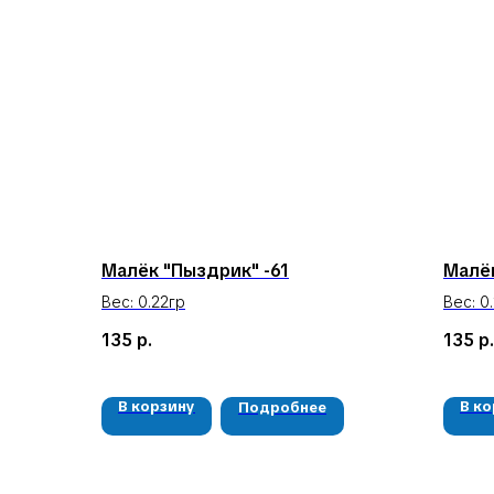
Малёк "Пыздрик" -61
Малёк
Вес: 0.22гр
Вес: 0
135
р.
135
р.
В корзину
В к
Подробнее
КЛИЕНТАМ
Доставка и оплата
Гарантия