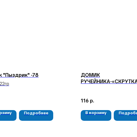
 "Пыздрик" -78
ДОМИК
РУЧЕЙНИКА-«СКРУТКА»
.22гр
MUSHKI-SIB
116
р.
орзину
В корзину
Подробнее
Подроб
КАТАЛОГ
КОНТАКТЫ
Мушки
05724n@mail.ru
Мормышки