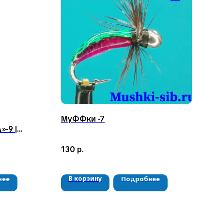
МуФФки -7
-9 |
130
р.
В корзину
нее
Подробнее
РЕКВИЗИТЫ
ООО «Рыбалка и отдых в Сибири»