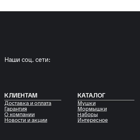
+7 923 572-53-41
Россия, Красноярский край,
Сухобузимский район, с. Шила,
ул. Горького д 56
РЕКВИЗИТЫ
ООО «Рыбалка и отдых в Сибири»
ИНН 2435006844
ОГРН 1192468017455
Договор оферты
Согласие на обработку файлов
Cookies
Политика конфиденциальности
Согласие на обработку
персональных данных