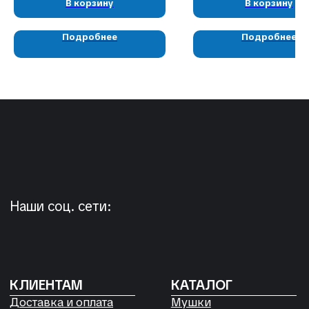
В корзину
В корзину
КОНТАКТЫ
05724n@mail.ru
Подробнее
Подробнее
+7 904 892-27-62
+7 923 572-53-41
Россия, Красноярский край,
Сухобузимский район, с. Шила,
ул. Горького д 56
РЕКВИЗИТЫ
ООО «Рыбалка и отдых в Сибири»
ИНН 2435006844
ОГРН 1192468017455
Договор оферты
Согласие на обработку файлов
Cookies
Политика конфиденциальности
Согласие на обработку
персональных данных