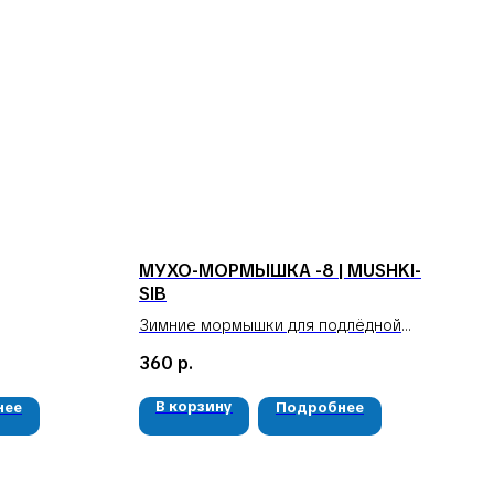
МУХО-МОРМЫШКА -8 | MUSHKI-
SIB
Зимние мормышки для подлёдной
рыбалки
360
р.
Вес: 1 гр
Цена за 3 шт
В корзину
нее
Подробнее
РЕКВИЗИТЫ
ООО «Рыбалка и отдых в Сибири»