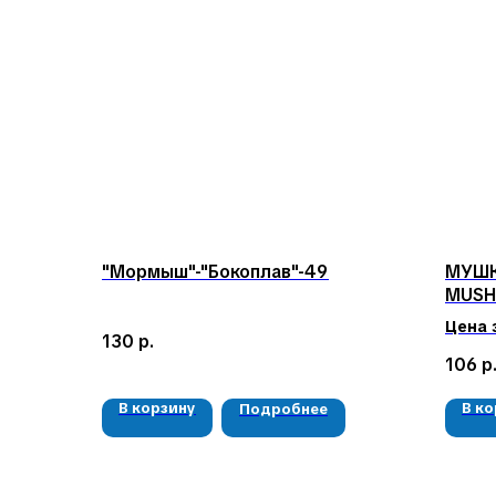
"Мормыш"-"Бокоплав"-49
МУШК
MUSHK
Цена 
130
р.
106
р
В корзину
В к
Подробнее
КЛИЕНТАМ
Доставка и оплата
Гарантия