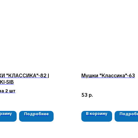
И "КЛАССИКА"-82 |
Мушки "Классика"-63
I-SIB
за 2 шт
53
р.
.
орзину
В корзину
Подробнее
Подроб
КАТАЛОГ
КОНТАКТЫ
Мушки
05724n@mail.ru
Мормышки