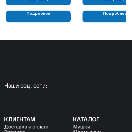
КОНТАКТЫ
Подробнее
Подробнее
05724n@mail.ru
+7 904 892-27-62
+7 923 572-53-41
Россия, Красноярский край,
Сухобузимский район, с. Шила,
ул. Горького д 56
РЕКВИЗИТЫ
ООО «Рыбалка и отдых в Сибири»
ИНН 2435006844
ОГРН 1192468017455
Договор оферты
Согласие на обработку файлов
Cookies
Политика конфиденциальности
Согласие на обработку
персональных данных