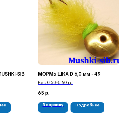
MUSHKI-SIB
МОРМЫШКА D 6,0 мм - 49
Вес 0.50-0.60 гр
65
р.
В корзину
нее
Подробнее
РЕКВИЗИТЫ
ООО «Рыбалка и отдых в Сибири»
ИНН 2435006844