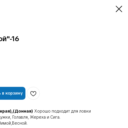
ой"-16
 в корзину
края),(Донная)
Хорошо подходит для ловки
ужки, Голавля, Жереха и Сига.
имой,Весной.