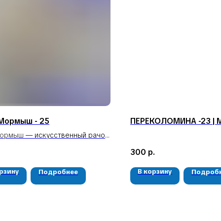
Мормыш - 25
ПЕРЕКОЛОМИНА -23 | 
Мормыш
— искусственный рачок
ав.
.
300
р.
орзину
В корзину
Подробнее
Подроб
КАТАЛОГ
КОНТАКТЫ
Мушки
05724n@mail.ru
Мормышки
+7 904 892-27-62
Наборы