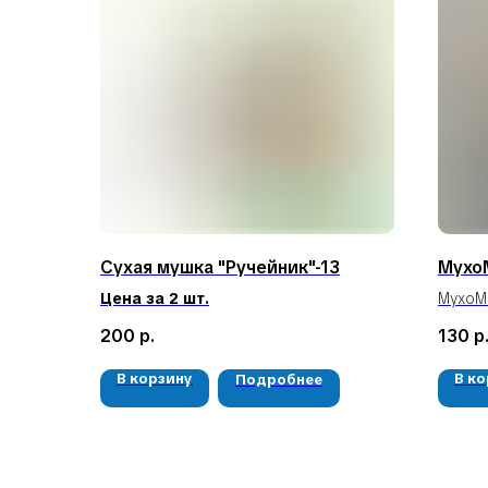
Сухая мушка "Ручейник"-13
Мухо
Цена за 2 шт.
Мухо
бокопл
200
р.
130
р
В корзину
В к
Подробнее
КЛИЕНТАМ
Доставка и оплата
Гарантия
О компании