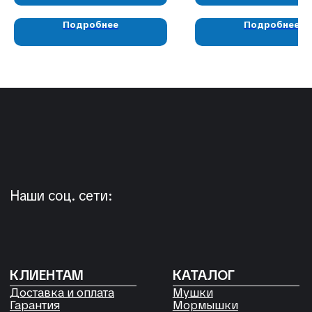
КОНТАКТЫ
Подробнее
Подробнее
05724n@mail.ru
+7 904 892-27-62
+7 923 572-53-41
Россия, Красноярский край,
Сухобузимский район, с. Шила,
ул. Горького д 56
РЕКВИЗИТЫ
ООО «Рыбалка и отдых в Сибири»
ИНН 2435006844
ОГРН 1192468017455
Договор оферты
Согласие на обработку файлов
Cookies
Политика конфиденциальности
Согласие на обработку
персональных данных