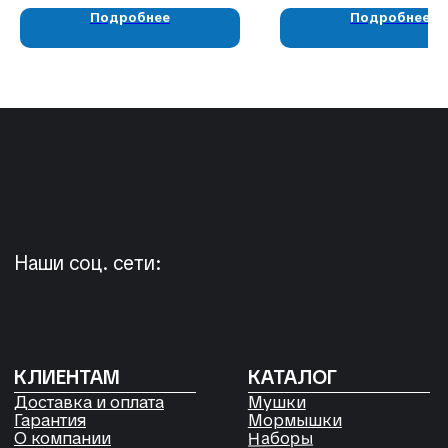
КОНТАКТЫ
Подробнее
Подробнее
05724n@mail.ru
+7 904 892-27-62
+7 923 572-53-41
Россия, Красноярский край,
Сухобузимский район, с. Шила,
ул. Горького д 56
РЕКВИЗИТЫ
ООО «Рыбалка и отдых в Сибири»
ИНН 2435006844
ОГРН 1192468017455
Договор оферты
Согласие на обработку файлов
Cookies
Политика конфиденциальности
Согласие на обработку
персональных данных