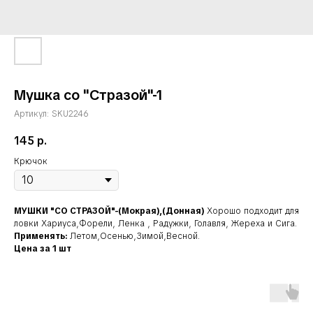
Мушка со "Стразой"-1
Артикул:
SKU2246
145
р.
Крючок
МУШКИ "СО СТРАЗОЙ"-(Мокрая),(Донная)
Хорошо подходит для
ловки Хариуса,Форели, Ленка , Радужки, Голавля, Жереха и Сига.
Применять:
Летом,Осенью,Зимой,Весной.
Цена за 1 шт