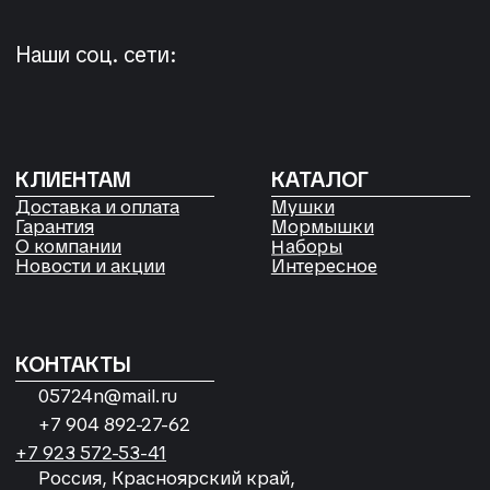
05724n@mail.ru
+7 904 892-27-62
+7 923 572-53-41
Россия, Красноярский край,
Сухобузимский район, с. Шила,
ул. Горького д 56
РЕКВИЗИТЫ
ООО «Рыбалка и отдых в Сибири»
ИНН 2435006844
ОГРН 1192468017455
Договор оферты
Согласие на обработку файлов
Cookies
Политика конфиденциальности
Согласие на обработку
персональных данных