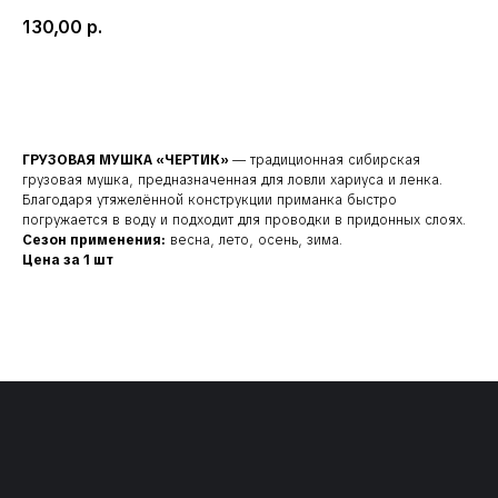
130,00
р.
Добавить в корзину
ГРУЗОВАЯ МУШКА «ЧЕРТИК»
— традиционная сибирская
грузовая мушка, предназначенная для ловли хариуса и ленка.
Благодаря утяжелённой конструкции приманка быстро
погружается в воду и подходит для проводки в придонных слоях.
Сезон применения:
весна, лето, осень, зима.
Наши соц. сети:
Цена за 1 шт
КЛИЕНТАМ
КАТАЛОГ
Доставка и оплата
Мушки
Гарантия
Мормышки
Наборы
О компании
Новости и акции
Интересное
КОНТАКТЫ