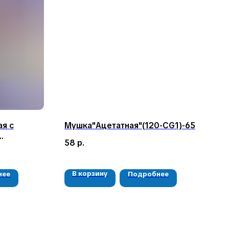
я с
Мушка"Ацетатная"(120-CG1)-65
58
р.
В корзину
нее
Подробнее
РЕКВИЗИТЫ
ООО «Рыбалка и отдых в Сибири»
ИНН 2435006844