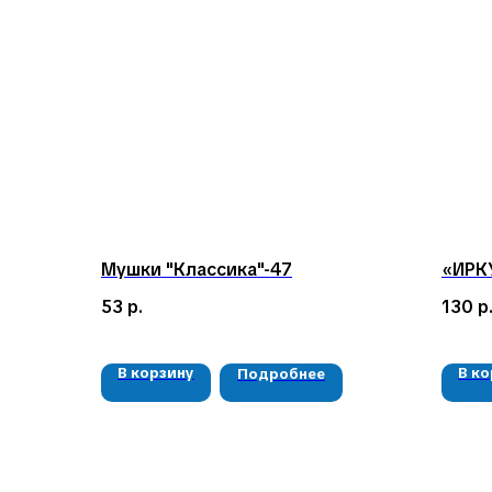
Мушки "Классика"-47
«ИРК
53
р.
130
р
В корзину
В к
Подробнее
КЛИЕНТАМ
Доставка и оплата
Гарантия
О компании