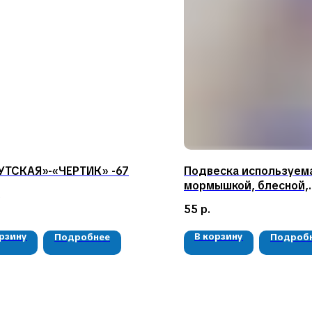
УТСКАЯ»-«ЧЕРТИК» -67
Подвеска используема
мормышкой, блесной,
.
балансиром-16
55
р.
орзину
В корзину
Подробнее
Подроб
КАТАЛОГ
КОНТАКТЫ
Мушки
05724n@mail.ru
Мормышки
+7 904 892-27-62
Наборы