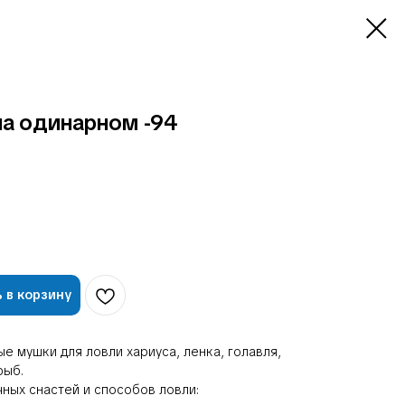
на одинарном -94
 в корзину
е мушки для ловли хариуса, ленка, голавля,
рыб.
чных снастей и способов ловли: