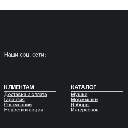
+7 923 572-53-41
Россия, Красноярский край,
Сухобузимский район, с. Шила,
ул. Горького д 56
РЕКВИЗИТЫ
ООО «Рыбалка и отдых в Сибири»
ИНН 2435006844
ОГРН 1192468017455
Договор оферты
Согласие на обработку файлов
Cookies
Политика конфиденциальности
Согласие на обработку
персональных данных