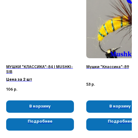
Наши соц. сети:
МУШКИ "КЛАССИКА"-84 | MUSHKI-
Мушки "Классика"-89
SIB
Цена за 2 шт
53
р.
КЛИЕНТАМ
КАТАЛОГ
106
р.
Доставка и оплата
Мушки
Гарантия
Мормышки
Наборы
О компании
Новости и акции
Интересное
В корзину
В корзину
Подробнее
Подробнее
КОНТАКТЫ
05724n@mail.ru
+7 904 892-27-62