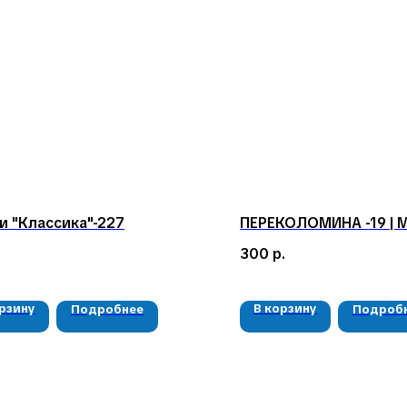
 "Классика"-227
ПЕРЕКОЛОМИНА -19 | M
300
р.
орзину
В корзину
Подробнее
Подроб
КАТАЛОГ
КОНТАКТЫ
Мушки
05724n@mail.ru
Мормышки
+7 904 892-27-62
Наборы