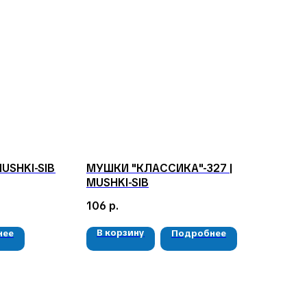
USHKI-SIB
МУШКИ "КЛАССИКА"-327 |
MUSHKI-SIB
106
р.
В корзину
нее
Подробнее
РЕКВИЗИТЫ
ООО «Рыбалка и отдых в Сибири»
ИНН 2435006844