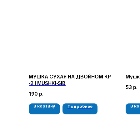
МУШКА СУХАЯ НА ДВОЙНОМ КР
Мушки
-2 | MUSHKI-SIB
53
р.
190
р.
В корзину
В к
Подробнее
КЛИЕНТАМ
Доставка и оплата
Гарантия
О компании