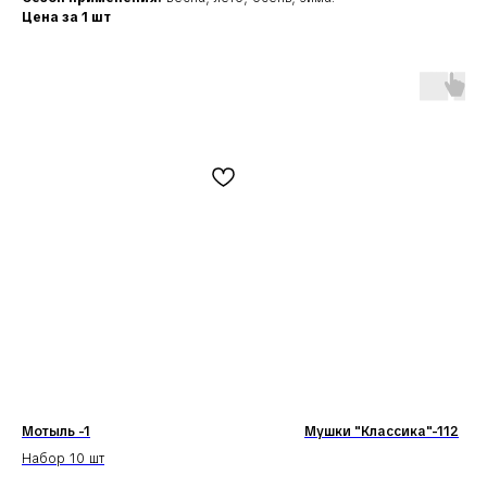
Цена за 1 шт
Наши соц. сети:
Мотыль -1
Мушки "Классика"-112
КЛИЕНТАМ
КАТАЛОГ
Доставка и оплата
Мушки
Набор 10 шт
Гарантия
Мормышки
Наборы
О компании