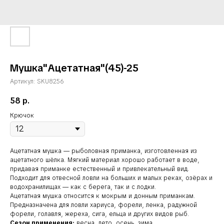
Мушка"Ацетатная"(45)-25
Артикул:
SKU8256
58
р.
Крючок
Ацетатная мушка — рыболовная приманка, изготовленная из
ацетатного шёлка. Мягкий материал хорошо работает в воде,
придавая приманке естественный и привлекательный вид.
Подходит для отвесной ловли на больших и малых реках, озёрах и
водохранилищах — как с берега, так и с лодки.
Ацетатная мушка относится к мокрым и донным приманкам.
Предназначена для ловли хариуса, форели, ленка, радужной
форели, голавля, жереха, сига, ельца и других видов рыб.
Сезон применения:
весна, лето, осень, зима.