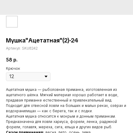
Мушка"Ацетатная"(2)-24
Артикул:
SKU8242
58
р.
Крючок
Ацетатная мушка — рыболовная приманка, изготовленная из
ацетатного шёлка. Мягкий материал хорошо работает в воде,
придавая приманке естественный и привлекательный вид.
Подходит для отвесной ловли на больших и малых реках, озёрах и
водохранилищах — как с берега, так и с лодки.
Ацетатная мушка относится к мокрым и донным приманкам.
Предназначена для ловли хариуса, форели, ленка, радужной
форели, голавля, жереха, сига, ельца и других видов рыб.
Сезон применения:
весна, лето, осень, зима.