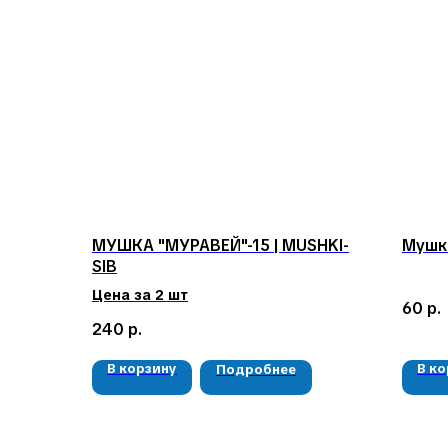
МУШКА "МУРАВЕЙ"-15 | MUSHKI-
Мушк
SIB
Цена за 2 шт
60
р.
240
р.
В корзину
В к
Подробнее
КЛИЕНТАМ
Доставка и оплата
Гарантия