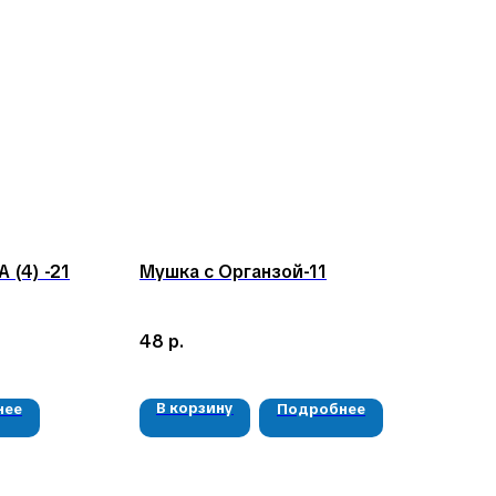
(4) -21
Мушка с Органзой-11
48
р.
В корзину
нее
Подробнее
РЕКВИЗИТЫ
ООО «Рыбалка и отдых в Сибири»