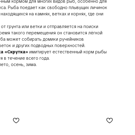
нным кормом для многих видов рыб, особенно для
са. Рыба поедает как свободно плывущих личинок
 находящихся на камнях, ветках и корнях, где они
от грунта или ветки и отправляется на поиски
время такого перемещения он становится лёгкой
ыба может собирать домики ручейников
веток и других подводных поверхностей.
а «Скрутка»
имитирует естественный корм рыбы
я в течение всего года.
ето, осень, зима.