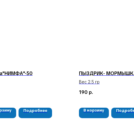
а"НИМФА"-50
ПЫЗДРИК- МОРМЫШКА 
Вес 2.5 гр
190
р.
орзину
В корзину
Подробнее
Подроб
КАТАЛОГ
КОНТАКТЫ
Мушки
05724n@mail.ru
Мормышки