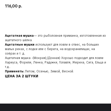
116,00
р.
Добавить в корзину
Ацетатная мушка
— это рыболовная приманка, изготовленная из
ацетатного шёлка.
Ацетатные мушки
используют для ловли в отвес, на больших
малых реках, с лодки или с берега, на водохранилищах, на
озёрах и т. д..
Ацетатная мушка
-(Мокрая),(Донная)
Хорошо подходит для ловли
Хариуса, Форели, Ленка, Радужки, Голавля, Жереха, Сига, Ельца и
т.д...
Наши соц. сети:
Применять:
Летом, Осенью, Зимой, Весной.
ЦЕНА ЗА 2 ШТУКИ
КЛИЕНТАМ
КАТАЛОГ
Доставка и оплата
Мушки
Гарантия
Мормышки
Наборы
О компании
Новости и акции
Интересное