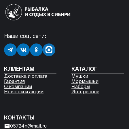
КОНТАКТЫ
05724n@mail.ru
+7 904 892-27-62
+7 923 572-53-41
Россия, Красноярский край,
Сухобузимский район, с. Шила,
ул. Горького д 56
РЕКВИЗИТЫ
ООО «Рыбалка и отдых в Сибири»
ИНН 2435006844
ОГРН 1192468017455
Договор оферты
Согласие на обработку файлов
Cookies
Политика конфиденциальности
Согласие на обработку
персональных данных