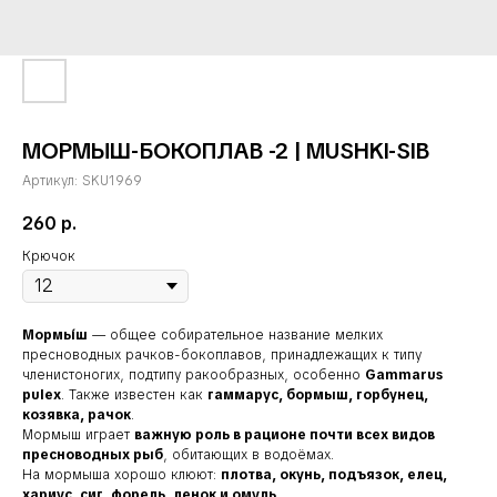
МОРМЫШ-БОКОПЛАВ -2 | MUSHKI-SIB
Артикул:
SKU1969
260
р.
Крючок
Мормы́ш
— общее собирательное название мелких
пресноводных рачков-бокоплавов, принадлежащих к типу
членистоногих, подтипу ракообразных, особенно
Gammarus
pulex
. Также известен как
гаммарус, бормыш, горбунец,
козявка, рачок
.
Мормыш играет
важную роль в рационе почти всех видов
пресноводных рыб
, обитающих в водоёмах.
На мормыша хорошо клюют:
плотва, окунь, подъязок, елец,
хариус, сиг, форель, ленок и омуль
.