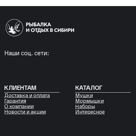
+7 923 572-53-41
Россия, Красноярский край,
Сухобузимский район, с. Шила,
ул. Горького д 56
РЕКВИЗИТЫ
ООО «Рыбалка и отдых в Сибири»
ИНН 2435006844
ОГРН 1192468017455
Договор оферты
Согласие на обработку файлов
Cookies
Политика конфиденциальности
Согласие на обработку
персональных данных