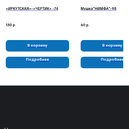
КЛИЕНТАМ
КАТАЛОГ
«ИРКУТСКАЯ»-«ЧЕРТИК» -74
Мушка"НИМФА"-98
Доставка и оплата
Мушки
Гарантия
Мормышки
Наборы
О компании
Новости и акции
Интересное
130
р.
60
р.
КОНТАКТЫ
В корзину
В корзину
05724n@mail.ru
+7 904 892-27-62
+7 923 572-53-41
Подробнее
Подробнее
Россия, Красноярский край,
Сухобузимский район, с. Шила,
ул. Горького д 56
РЕКВИЗИТЫ
ООО «Рыбалка и отдых в Сибири»
ИНН 2435006844
ОГРН 1192468017455
Договор оферты
Согласие на обработку файлов
Cookies