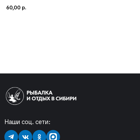
60,00
р.
Добавить в корзину
Наши соц. сети:
КЛИЕНТАМ
КАТАЛОГ
Доставка и оплата
Мушки
Гарантия
Мормышки
Наборы
О компании
Новости и акции
Интересное
КОНТАКТЫ
05724n@mail.ru
+7 904 892-27-62
+7 923 572-53-41
Россия, Красноярский край,
Сухобузимский район, с. Шила,