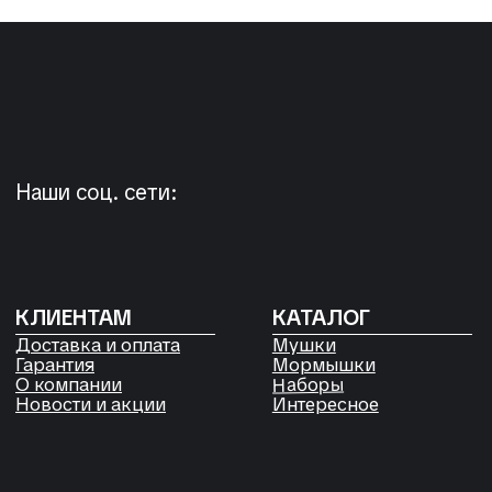
+7 923 572-53-41
Россия, Красноярский край,
Сухобузимский район, с. Шила,
ул. Горького д 56
РЕКВИЗИТЫ
ООО «Рыбалка и отдых в Сибири»
ИНН 2435006844
ОГРН 1192468017455
Договор оферты
Согласие на обработку файлов
Cookies
Политика конфиденциальности
Согласие на обработку
персональных данных