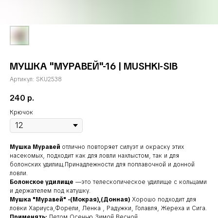
МУШКА "МУРАВЕЙ"-16 | MUSHKI-SIB
Артикул:
SKU2538
240
р.
Крючок
Мушка Муравей
отлично повторяет силуэт и окраску этих
насекомых, подходит как для ловли нахлыстом, так и для
болонских удилищ.Принадлежности для поплавочной и донной
ловли.
Болонское удилище
—это телескопическое удилище с кольцами
и держателем под катушку.
Мушка "Муравей" -(Мокрая),(Донная)
Хорошо подходит для
ловки Хариуса,Форели, Ленка , Радужки, Голавля, Жереха и Сига.
Применять:
Летом,Осенью,Зимой,Весной.