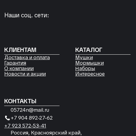
05724n@mail.ru
+7 904 892-27-62
+7 923 572-53-41
Россия, Красноярский край,
Сухобузимский район, с. Шила,
ул. Горького д 56
РЕКВИЗИТЫ
ООО «Рыбалка и отдых в Сибири»
ИНН 2435006844
ОГРН 1192468017455
Договор оферты
Согласие на обработку файлов
Cookies
Политика конфиденциальности
Согласие на обработку
персональных данных