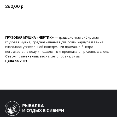
260,00
р.
Добавить в корзину
ГРУЗОВАЯ МУШКА «ЧЕРТИК»
— традиционная сибирская
грузовая мушка, предназначенная для ловли хариуса и ленка.
Благодаря утяжелённой конструкции приманка быстро
погружается в воду и подходит для проводки в придонных слоях.
Сезон применения:
весна, лето, осень, зима.
Наши соц. сети:
Цена за 2 шт
КЛИЕНТАМ
КАТАЛОГ
Доставка и оплата
Мушки
Гарантия
Мормышки
Наборы
О компании
Новости и акции
Интересное
КОНТАКТЫ