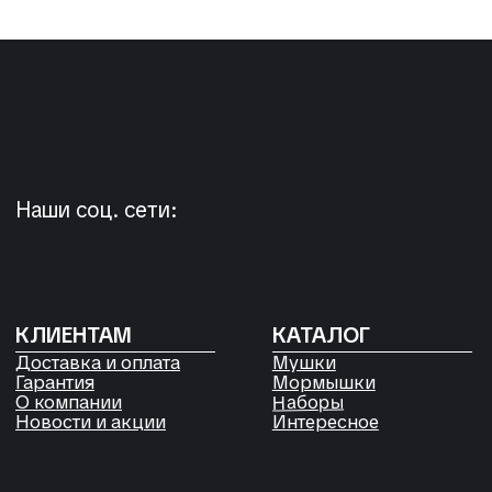
+7 923 572-53-41
Россия, Красноярский край,
Сухобузимский район, с. Шила,
ул. Горького д 56
РЕКВИЗИТЫ
ООО «Рыбалка и отдых в Сибири»
ИНН 2435006844
ОГРН 1192468017455
Договор оферты
Согласие на обработку файлов
Cookies
Политика конфиденциальности
Согласие на обработку
персональных данных