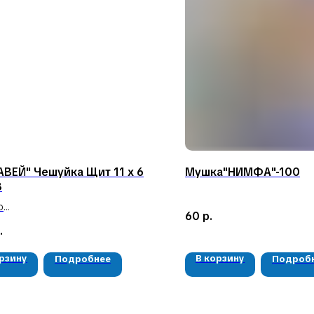
ВЕЙ" Чешуйка Щит 11 х 6
Мушка"НИМФА"-100
8
р
60
р.
а 3 шт
.
орзину
В корзину
Подробнее
Подроб
КАТАЛОГ
КОНТАКТЫ
Мушки
05724n@mail.ru
Мормышки