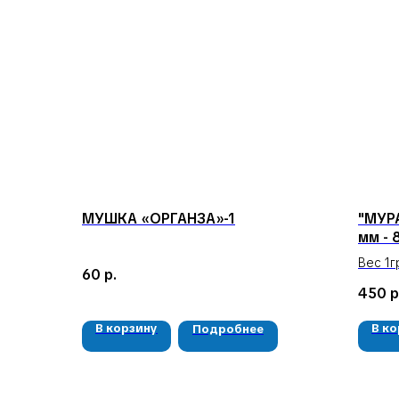
МУШКА «ОРГАНЗА»-1
"МУРА
мм - 
Вес 1г
60
р.
Цена з
450
р
В корзину
В к
Подробнее
КЛИЕНТАМ
Доставка и оплата
Гарантия