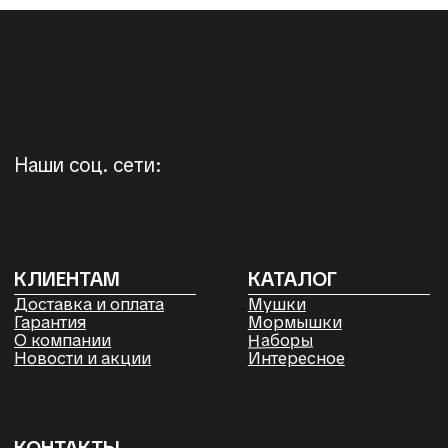
Россия, Красноярский край,
Сухобузимский район, с. Шила,
ул. Горького д 56
РЕКВИЗИТЫ
ООО «Рыбалка и отдых в Сибири»
ИНН 2435006844
ОГРН 1192468017455
Договор оферты
Согласие на обработку файлов
Cookies
Политика конфиденциальности
Согласие на обработку
персональных данных