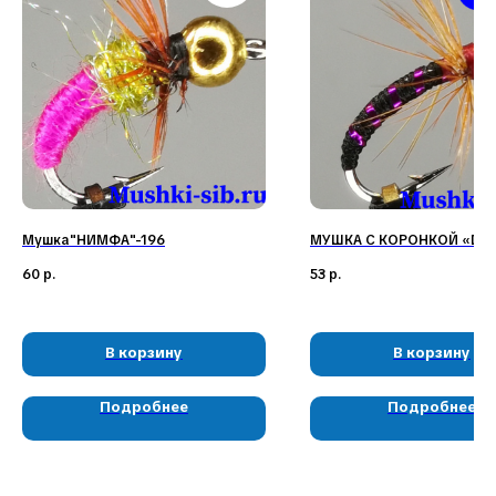
Наши соц. сети:
Мушка"НИМФА"-196
МУШКА С КОРОНКОЙ «D»-
60
р.
53
р.
КЛИЕНТАМ
КАТАЛОГ
Доставка и оплата
Мушки
Гарантия
Мормышки
Наборы
О компании
В корзину
В корзину
Новости и акции
Интересное
Подробнее
Подробнее
КОНТАКТЫ
05724n@mail.ru
+7 904 892-27-62
+7 923 572-53-41