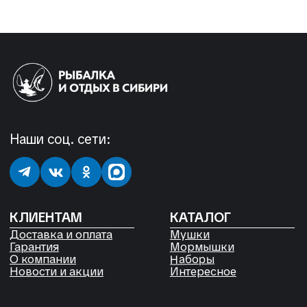
Гарантия
Мормышки
Наборы
О компании
Новости и акции
Интересное
КОНТАКТЫ
05724n@mail.ru
+7 904 892-27-62
+7 923 572-53-41
Россия, Красноярский край,
Сухобузимский район, с. Шила,
ул. Горького д 56
РЕКВИЗИТЫ
ООО «Рыбалка и отдых в Сибири»
ИНН 2435006844
ОГРН 1192468017455
Договор оферты
Согласие на обработку файлов
Cookies
Политика конфиденциальности