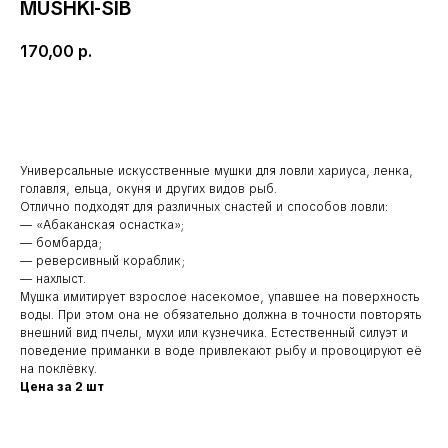
MUSHKI-SIB
170,00
р.
Добавить в корзину
Универсальные искусственные мушки для ловли хариуса, ленка,
голавля, ельца, окуня и других видов рыб.
Отлично подходят для различных снастей и способов ловли:
— «Абаканская оснастка»;
— бомбарда;
— реверсивный кораблик;
— нахлыст.
Мушка имитирует взрослое насекомое, упавшее на поверхность
воды. При этом она не обязательно должна в точности повторять
внешний вид пчелы, мухи или кузнечика. Естественный силуэт и
Наши соц. сети:
поведение приманки в воде привлекают рыбу и провоцируют её
на поклёвку.
Цена за 2 шт
КЛИЕНТАМ
КАТАЛОГ
Доставка и оплата
Мушки