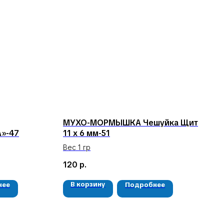
МУХО-МОРМЫШКА Чешуйка Щит
»-47
11 х 6 мм-51
Вес 1 гр
120
р.
В корзину
нее
Подробнее
РЕКВИЗИТЫ
ООО «Рыбалка и отдых в Сибири»