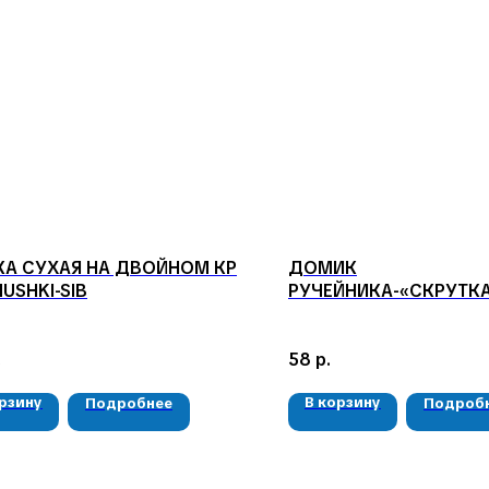
А СУХАЯ НА ДВОЙНОМ КР
ДОМИК
 MUSHKI-SIB
РУЧЕЙНИКА-«СКРУТКА
.
58
р.
орзину
В корзину
Подробнее
Подроб
КАТАЛОГ
КОНТАКТЫ
Мушки
05724n@mail.ru
Мормышки