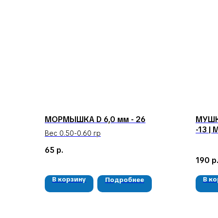
МОРМЫШКА D 6,0 мм - 26
МУШК
-13 |
Вес 0.50-0.60 гр
65
р.
190
р
В корзину
В к
Подробнее
КЛИЕНТАМ
Доставка и оплата
Гарантия