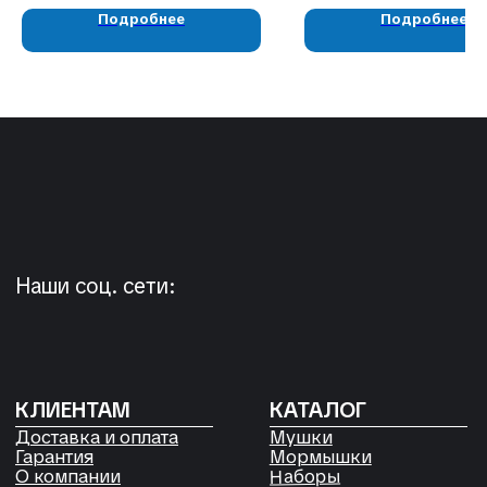
КОНТАКТЫ
Подробнее
Подробнее
05724n@mail.ru
+7 904 892-27-62
+7 923 572-53-41
Россия, Красноярский край,
Сухобузимский район, с. Шила,
ул. Горького д 56
РЕКВИЗИТЫ
ООО «Рыбалка и отдых в Сибири»
ИНН 2435006844
ОГРН 1192468017455
Договор оферты
Согласие на обработку файлов
Cookies
Политика конфиденциальности
Согласие на обработку
персональных данных