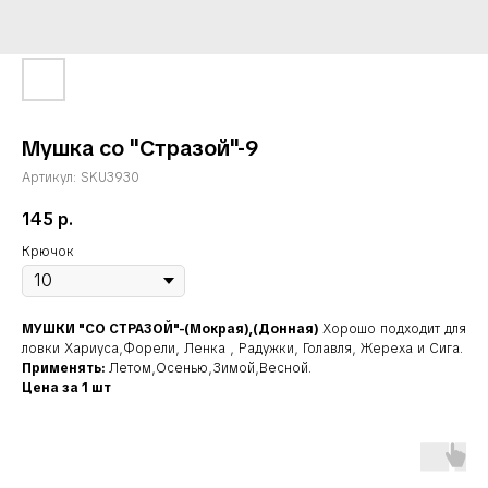
Мушка со "Стразой"-9
Артикул:
SKU3930
145
р.
Крючок
МУШКИ "СО СТРАЗОЙ"-(Мокрая),(Донная)
Хорошо подходит для
ловки Хариуса,Форели, Ленка , Радужки, Голавля, Жереха и Сига.
Применять:
Летом,Осенью,Зимой,Весной.
Цена за 1 шт